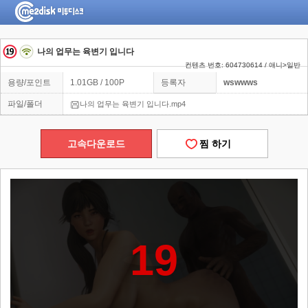
나의 업무는 육변기 입니다
컨텐츠 번호: 604730614 / 애니>일반
용량/포인트
1.01GB / 100P
등록자
wswwws
파일/폴더
나의 업무는 육변기 입니다.mp4
고속다운로드
찜 하기
19