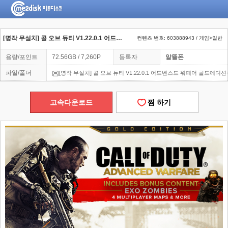
[명작 무설치] 콜 오브 듀티 V1.22.0.1 어드벤스드 워페어 골드에디션+트레이너
컨텐츠 번호: 603888943 / 게임>일반
용량/포인트
72.56GB / 7,260P
등록자
알뜰폰
파일/폴더
[명작 무설치] 콜 오브 듀티 V1.22.0.1 어드벤스드 워페어 골드에디
고속다운로드
찜 하기