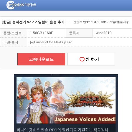
[한글] 성녀전기 v2.2.2 일본어 음성 추가 업뎃
컨텐츠 번호: 603700095 / 게임>롤플레잉
용량/포인트
1.56GB / 160P
등록자
wind2019
파일/폴더
Banner of the Maid.zip.ezc
고속다운로드
찜 하기