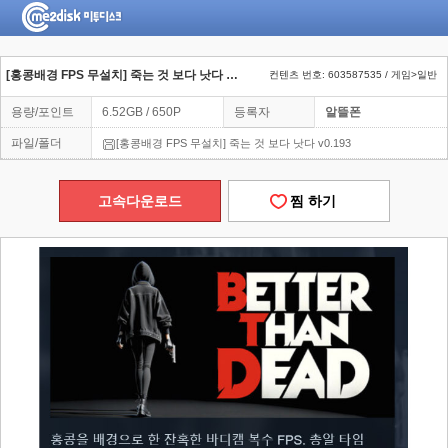
[홍콩배경 FPS 무설치] 죽는 것 보다 낫다 v0.193
컨텐츠 번호: 603587535 / 게임>일반
용량/포인트
6.52GB / 650P
등록자
알뜰폰
파일/폴더
[홍콩배경 FPS 무설치] 죽는 것 보다 낫다 v0.193
고속다운로드
찜 하기