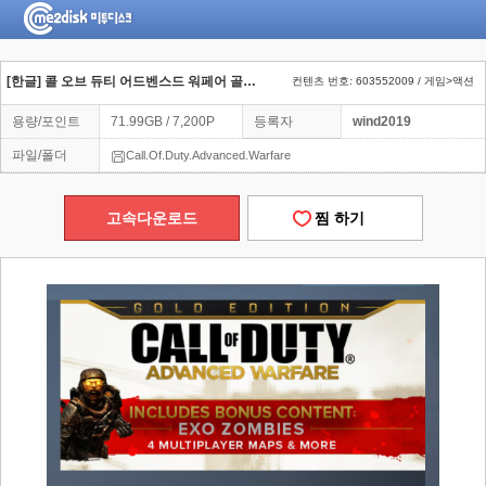
[한글] 콜 오브 듀티 어드벤스드 워페어 골드 에디션
컨텐츠 번호: 603552009 / 게임>액션
용량/포인트
71.99GB / 7,200P
등록자
wind2019
파일/폴더
Call.Of.Duty.Advanced.Warfare
고속다운로드
찜 하기