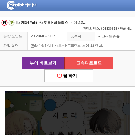
[bl만화] Yuhi-ㅅr토ㄹl×콤플렉스 上 06.12 단
컨텐츠 번호: 603330818 / 만화>BL
용량/포인트
29.23MB / 50P
등록자
시크리트쥬쥬
파일/폴더
[bl만화] Yuhi-ㅅr토ㄹl×콤플렉스 上 06.12 단.zip
뷰어 바로보기
고속다운로드
찜 하기