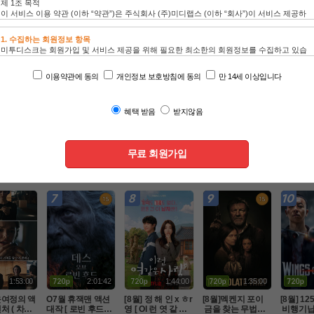
인기 TOP100
드라마
동영상
애니
1:59:23
1:43:31
2:05:25
2:28:00
마지니 사냥
8월 적진 한복판에
O7 제ㅇI미 블록버
O7. 비밀수사팀 특
[액션] 
지액션[ 미
 홀로 남겨진 미군
스터 액션대작 [ 원
급액션대작 ( LA 국
강영상미
차원의 헌
 병사 [ 럭키스트라
팀으로뭉쳤다 ] 공
토안보 ) 공식자막
스글레이브
액션
액션
액션
액션
벽자막
Ol크 ] 1080p 5.1 완
식자막 초고화질 F
 초고화질 FHD5.1
널 판타지 
벽자막
HD 5.1
자막완벽
1:53:00
2:01:42
1:44:00
1:35:00
운여정의 액
O7월 휴잭맨 액션
[8월] 정 해 인 x ㅎr 
[8월]멕켄지 포이
[8월] 1
처 ( 차원
대작 [ 로빈 후드의
영 [ Ol 런 엿 같 은
 금을 찾는 무법자
 비행기납