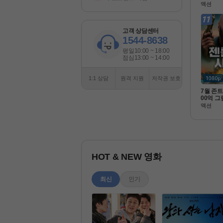
침략 ) 
액션
고화질 FH
고객 상담센터
1544-8638
평일
10:00 ~ 18:00
점심
13:00 ~ 14:00
1:1 상담
원격 지원
저작권 보호
7월 존트
00억 그
라 [ 젠틀
액션
080P 
HOT & NEW 영화
최신
인기