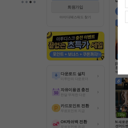
•
•
•
•
미투 
회원가입
영화
아이디/패스워드 찾기
[8월]악
꾼 판타
카엘 두 
액션
다운로드 설치
터 ]완
미투만의 다운로더
자유이용권 충전
한달 무제한 다운
카드포인트 전환
무료포인트 지급
OK캐쉬백 전환
N 새로
션어드벤
무료포인트 지급