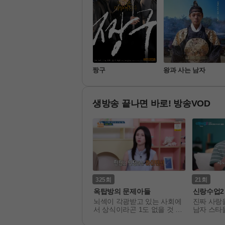
살목지
짱구
왕과 사는 남자
생방송 끝나면 바로! 방송VOD
58
325
21
 혼자 산다
옥탑방의 문제아들
신랑수업2
신 남녀와 1인 가정이 늘어
뇌섹이 각광받고 있는 사회에
진짜 사랑을
는 세태를 반영해 

서 상식이라곤 1도 없을 것 같
남자 스타
혼자 사는 유명인들의 일상을
은 일명 상식 문제아들! 

기