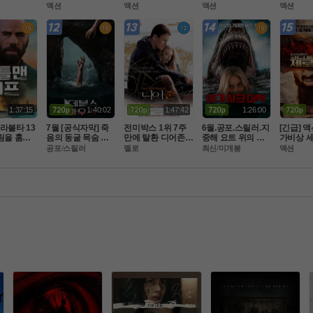
공식자막 초
 죽음 ] 1080p 5.1
 ㅅㅏ 랑 ] 1080p 5.
 [아일레이트 시프]
 윙스 오브
액션
액션
액션
액션
D 5.1
 완벽자막
1
완벽한자막
완벽한자
1:37:15
1:40:02
1:47:42
1:26:00
라볼타 13
7월 [공식자막] 죽
전미박스 1위 7주
6월.공포.스릴러.지
[긴급] 
림을 훔쳐
음의 동굴 목숨 건
만에 탈환 디어존 -
중해 요트 위의 상
가비상 
맨 시프 ] 1
 생존[ 데블스 마우
 아만다 사이프리드 
어와 살인마[chu
러수장 
공포/스릴러
멜로
최신/미개봉
액션
완벽자막
스 ]
- 노트북 작가의 5
m]2026.chum.108
작전 -코 
주연속 베스트셀러
0p.완벽자막
 화질자
 1위