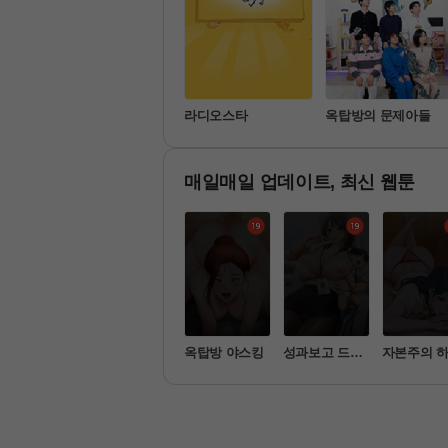
나 혼자 산다
라디오스타
옥탑방의 문제아들
매일매일 업데이트, 최신 웹툰
업 후 반 친
새누나 길들이
옥탑방 야스킹
성과보고 드립
자본주의 
들을 다 따먹
기
니다
 [공지] [26.07.19 신한은행 작업 안내]