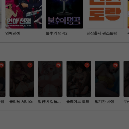
연애전쟁
불후의 명곡2
신상출시 편스토랑
하렘
클리닝 서비스
일진녀 길들이
슬레이브 코드
발기찬 사정
무
기
홀