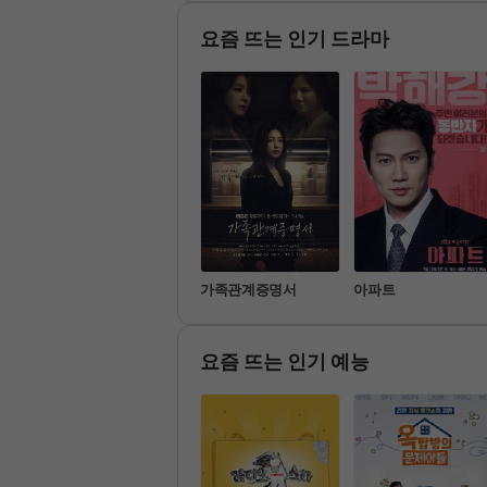
관찰 카메라 형태로 담은 다
10문제를 풀어야만 퇴근할 수
큐멘터리 형식의 예능 프로그
 있는 옥탑방에 갇혀 문제를
램
 풀기 위해 고군분투하는 내용
요즘 뜨는 인기 드라마
을 담은 지식토크
기쁜 우리 좋은 날
가족관계증명서
아파트
요즘 뜨는 인기 예능