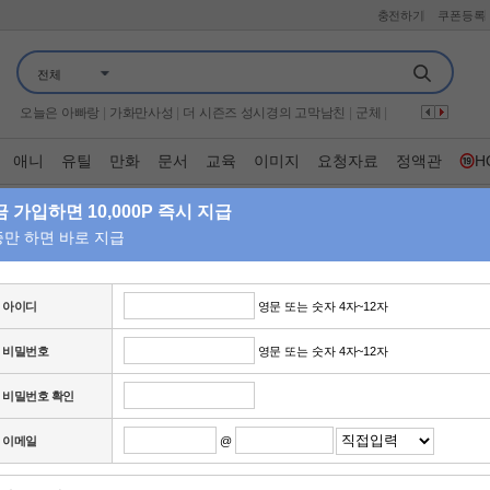
충전하기
쿠폰등록
살목지
|
시스터
|
프로텍터
|
나 혼자 산다
|
금타는 금요일
|
우주떡집
|
전체
보이
|
뷰티클리닉 터치미
|
신랑수업2
|
나만의 시크릿 나비효과
|
가족관계증명서
|
이십세기 힛트쏭
|
너자2
|
왕과 사는 남자
|
오늘은 아빠랑
|
가화만사성
|
더 시즌즈 성시경의 고막남친
|
군체
|
전현무계획 4
|
해피투게더 혼자가 아니어서 좋아
|
끝장수사
|
하트맨
|
기쁜 우리 좋은 날
|
THE 맛있는 녀석들
|
뮤직뱅크
|
옥탑방의 문제아들
|
애니
유틸
만화
문서
교육
이미지
요청자료
정액관
H
유부녀 킬러
|
만약에 우리
|
용감한 형사들 5
|