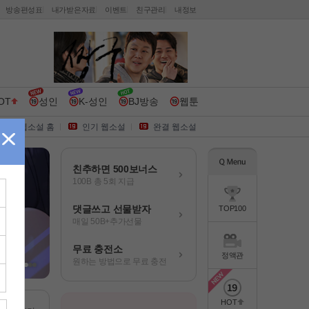
방송편성표
내가받은자료
이벤트
친구관리
내정보
OT
성인
K-성인
BJ방송
웹툰
웹소설 홈
인기 웹소설
완결 웹소설
친추하면 500보너스
100B 총 5회 지급
댓글쓰고 선물받자
TOP100
매일 50B+추가선물
무료 충전소
정액관
원하는 방법으로 무료 충전
HOT