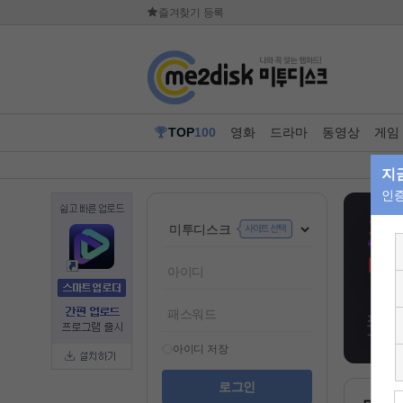
즐겨찾기 등록
TOP
100
영화
드라마
동영상
게임
아이디 저장