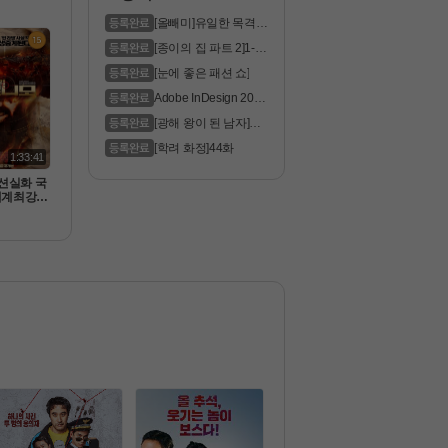
 드레드 ]
막
[올빼미]유일한 목격자
는 맹인 ..
[종이의 집 파트 2]1-6
화 통합.1..
[눈에 좋은 패션 쇼]
Adobe InDesign 2023
Pre
[광해 왕이 된 남자]모
두가 꿈꿔..
[학려 화정]44화
1:33:41
액션실화 국
세계최강테
빈라덴사살
드 너l 임-
막완벽