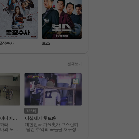
끝장수사
보스
프로텍터
만약
전체보기
325
6
 아니어서
이십세기 힛트쏭
전현무계획 4
라! 

대한민국 가요史가 고스란히
우린 아직 배고프다. 

나의 노래
 담긴 추억의 곡들을 재구성하
맛있으면 또 일단 쳐들어감! 

스토리텔링 
여

무계획과 전현무의 계 그 사