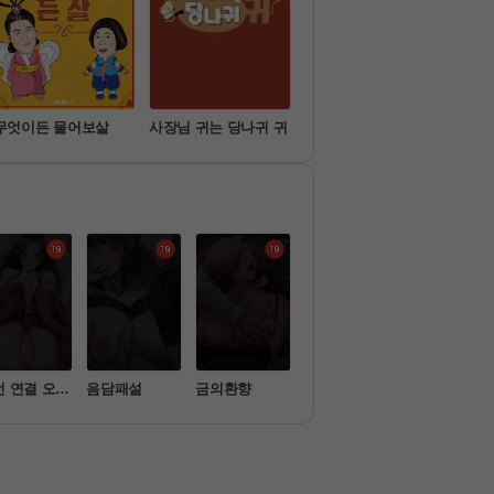
무엇이든 물어보살
사장님 귀는 당나귀 귀
슈퍼맨이 돌아왔다
미운
선 연결 오나
음담패설
금의환향
나는 뱀파이어
세트업
다