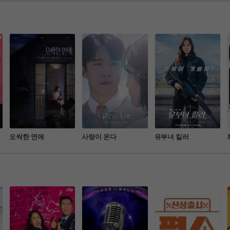
음악 오디션
오싹한 연애
사랑이 온다
유부녀 킬러