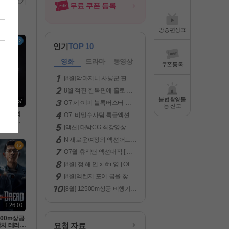
전체보기
무료 쿠폰 등록
방송편성표
인기
TOP 10
영화
드라마
동영상
쿠폰등록
[8월]악마지니 사냥꾼 판타
지액션[ 미카엘 두 차원의 헌
8월 적진 한복판에 홀로 남
터 ]완벽자막
겨진 미군 병사 [ 럭키스트라
불법촬영물
1:40:57
O7 제ㅇI미 블록버스터 액
Ol크 ] 1080p 5.1 완벽자막
등 신고
션대작 [ 원팀으로뭉쳤다 ]
대박CG 최
O7. 비밀수사팀 특급액션대
공식자막 초고화질 FHD 5.1
보장 -킹
작 ( LA 국토안보 ) 공식자막
[액션] 대박CG 최강영상미
 : 파이
초고화질 FHD5.1
보장 -킹스글레이브 : 파이
XV- 화질
N 새로운여정의 액션어드벤
널 판타지 XV- 화질자막완
처 ( 차원침략 ) 공식자막 초
벽
O7월 휴잭맨 액션대작 [ 로
고화질 FHD 5.1
빈 후드의 죽음 ] 1080p 5.1
[8월] 정 해 인 x ㅎr 영 [ Ol 런
완벽자막
엿 같 은 ㅅㅏ 랑 ] 1080p 5.1
[8월]멕켄지 포이 금을 찾는
무법자 [아일레이트 시프]완
[8월] 12500m상공 비행기납
벽한자막
치 테러[ 윙스 오브 드레드 ]
완벽한자막
1:26:00
2500m상공
요청 자료
치 테러[