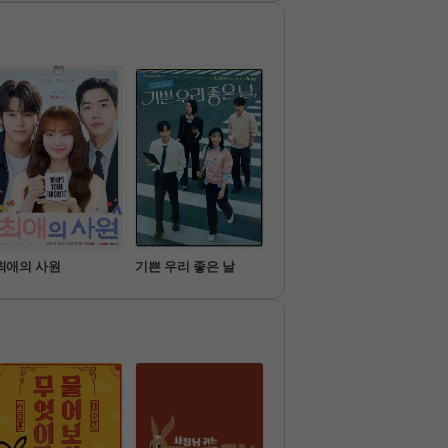
8090의 색다름에 끌리는 현세
에서 계속되는 無근본 리얼 
대의 뉴트로 감성의 갈증을 해
큐멘터리
소한다!
최애의 사원
기쁜 우리 좋은 날
가족관계증명서
아파