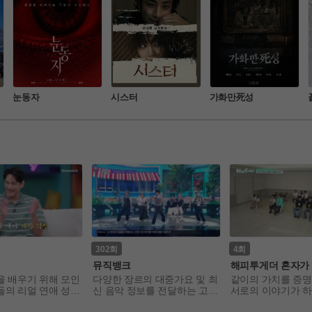
눈동자
시스터
가화만死성
302
4
뮤직뱅크
해피투게더 혼자가
 좋아
 배우기 위해 모인 
다양한 장르의 대중가요 및 최
같이의 가치를 증명하
들의 리얼 연애 성장
신 음악 정보를 전달하는 고품
서로의 이야기가 하
격 가요 쇼 프로그램
가 되는 국내 최초 