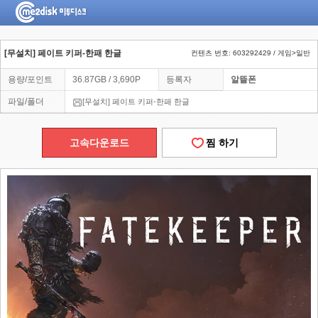
[무설치] 페이트 키퍼-한패 한글
컨텐츠 번호: 603292429 / 게임>일반
용량/포인트
36.87GB / 3,690P
등록자
알뜰폰
파일/폴더
[무설치] 페이트 키퍼-한패 한글
고속다운로드
찜 하기