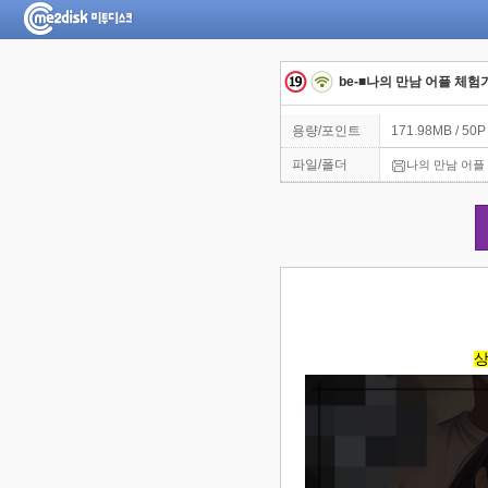
be-■나의 만남 어플 체험
용량/포인트
171.98MB / 50P
파일/폴더
나의 만남 어플 
상