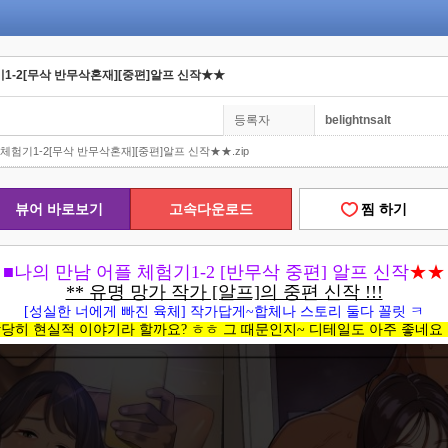
기1-2[무삭 반무삭혼재][중편]알프 신작★★
등록자
belightnsalt
체험기1-2[무삭 반무삭혼재][중편]알프 신작★★.zip
뷰어 바로보기
고속다운로드
찜 하기
■
나의 만남 어플 체험기1-2 [반무삭 중편] 알프 신작
★★
** 유명 망가 작가 [알프]의 중편 신작 !!!
[성실한 너에게 빠진 육체] 작가답게~합체나 스토리 둘다 꼴릿 ㅋ
당히 현실적 이야기라 할까요? ㅎㅎ 그 때문인지~ 디테일도 아주 좋네요