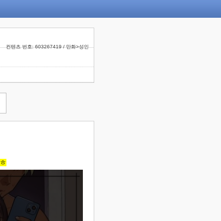
컨텐츠 번호: 603267419 / 만화>성인
 ㅎ