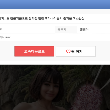
NTR 판타지.. 초 절륜거근으로 진화한 헬창 후타나리들의 즐거운 섹스일상
0P
등록자
홉빵야
타나.mkv
고속다운로드
찜 하기