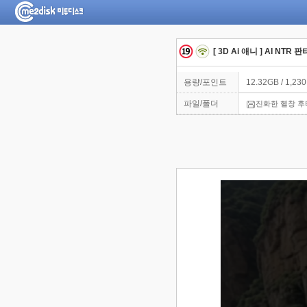
[ 3D Ai 애니 ] AI 
용량/포인트
12.32GB / 1,23
파일/폴더
진화한 헬창 후