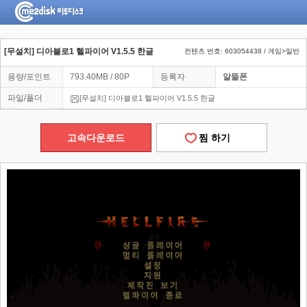
[무설치] 디아블로1 헬파이어 V1.5.5 한글
컨텐츠 번호: 603054438 / 게임>일반
용량/포인트
793.40MB / 80P
등록자
알뜰폰
파일/폴더
[무설치] 디아블로1 헬파이어 V1.5.5 한글
고속다운로드
찜 하기