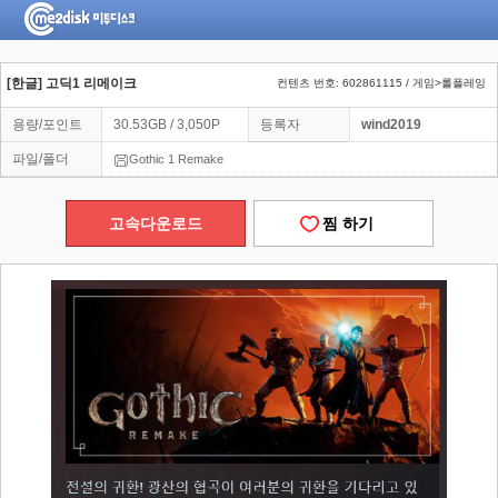
[한글] 고딕1 리메이크
컨텐츠 번호: 602861115 / 게임>롤플레잉
용량/포인트
30.53GB / 3,050P
등록자
wind2019
파일/폴더
Gothic 1 Remake
고속다운로드
찜 하기