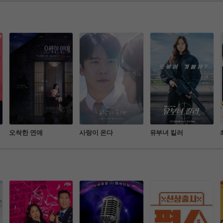
본격 강제취업 식당
은 선택이 불러오는 
벤처!
놀라운 나비효과를 전
오싹한 연애
사랑이 온다
유부녀 킬러