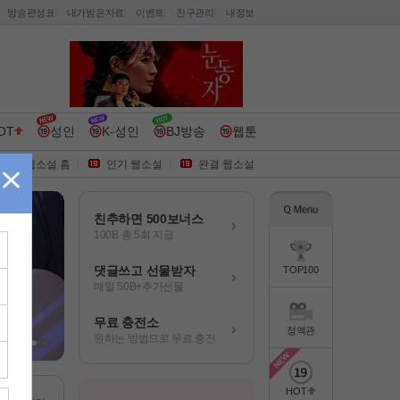
방송편성표
내가받은자료
이벤트
친구관리
내정보
OT
성인
K-성인
BJ방송
웹툰
웹소설 홈
인기 웹소설
완결 웹소설
친추하면 500보너스
100B 총 5회 지급
댓글쓰고 선물받자
TOP100
매일 50B+추가선물
무료 충전소
정액관
원하는 방법으로 무료 충전
HOT