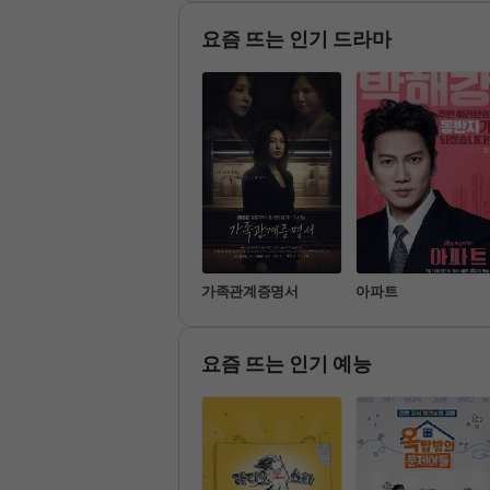
에서 계속되는 無근본 리얼 먹
능! 

큐멘터리
생활 속 작
내 몸의 
요즘 뜨는 인기 드라마
한다.
기쁜 우리 좋은 날
가족관계증명서
아파트
요즘 뜨는 인기 예능