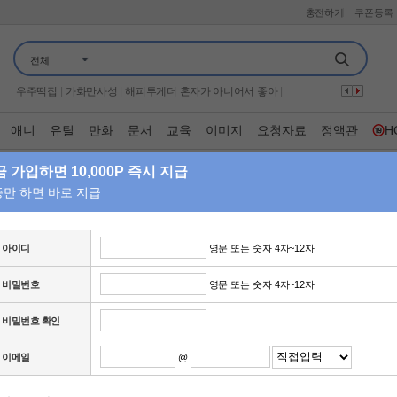
충전하기
쿠폰등록
이십세기 힛트쏭
|
나만의 시크릿 나비효과
|
프로텍터
|
하트맨
|
너자2
|
전체
보이
|
신랑수업2
|
끝장수사
|
유부녀 킬러
|
가족관계증명서
|
더 시즌즈 성시경의 고막남친
|
용감한 형사들 5
|
살목지
|
전현무계획 4
|
우주떡집
|
가화만사성
|
해피투게더 혼자가 아니어서 좋아
|
나 혼자 산다
|
군체
|
시스터
|
왕과 사는 남자
|
뮤직뱅크
|
오늘은 아빠랑
|
기쁜 우리 좋은 날
|
옥탑방의 문제아들
|
애니
유틸
만화
문서
교육
이미지
요청자료
정액관
H
뷰티클리닉 터치미
|
THE 맛있는 녀석들
|
금타는 금요일
|
만약에 우리
|