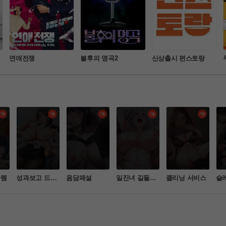
연애전쟁
불후의 명곡2
신상출시 편스토랑
하렘
성과보고 드립
음담패설
일진녀 길들이
클리닝 서비스
슬
니다
기