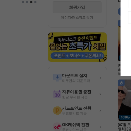
•
•
•
•
미투 
회원가입
영화
아이디/패스워드 찾기
[8월]악
꾼 판타
카엘 두 
액션
다운로드 설치
터 ]완
미투만의 다운로더
자유이용권 충전
한달 무제한 다운
카드포인트 전환
무료포인트 지급
OK캐쉬백 전환
[07월 
영화] [
무료포인트 지급