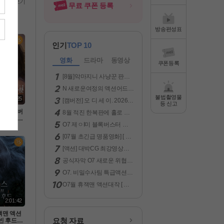
전체보기
무료 쿠폰 등록
방송편성표
인기
TOP 10
영화
드라마
동영상
쿠폰등록
[8월]악마지니 사냥꾼 판타
지액션[ 미카엘 두 차원의 헌
N 새로운여정의 액션어드벤
터 ]완벽자막
처 ( 차원침략 ) 공식자막 초
불법촬영물
2:05:25
[캠버전] 오 디 세 이. 2026
고화질 FHD 5.1
등 신고
(급한 분만 보세요.)
I미 블록버
8월 적진 한복판에 홀로 남
대작 [ 원
겨진 미군 병사 [ 럭키스트라
O7 제ㅇI미 블록버스터 액
다 ] 공
Ol크 ] 1080p 5.1 완벽자막
션대작 [ 원팀으로뭉쳤다 ]
고화질 F
[07월 초긴급 명품영화] [ 명
공식자막 초고화질 FHD 5.1
품영화 악마2 ] [ 악녀는 명품
[액션] 대박CG 최강영상미
을 입는다 ]1080공식자막
보장 -킹스글레이브 : 파이
공식자막 O7 새로운 위협과
널 판타지 XV- 화질자막완
최강의 미션 마ㅈI막전쟁. F
벽
O7. 비밀수사팀 특급액션대
HD BluRay 5.1
작 ( LA 국토안보 ) 공식자막
O7월 휴잭맨 액션대작 [ 로
초고화질 FHD5.1
빈 후드의 죽음 ] 1080p 5.1
완벽자막
2:01:42
잭맨 액션
요청 자료
로빈 후드의