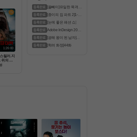
80p 5.1
막
[올빼미]유일한 목격자
는 맹인 ..
[종이의 집 파트 2]1-6
화 통합.1..
[눈에 좋은 패션 쇼]
Adobe InDesign 2023
Pre
[광해 왕이 된 남자]모
두가 꿈꿔..
[학려 화정]44화
1:26:00
.스릴러.지
 위의 상
마[chu
봉
chum.108
자막