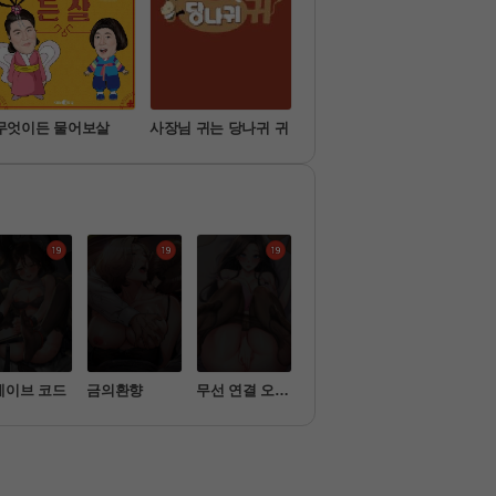
무엇이든 물어보살
사장님 귀는 당나귀 귀
슈퍼맨이 돌아왔다
미운
레이브 코드
금의환향
무선 연결 오나
소은
시아버지가 
홀
 따먹음