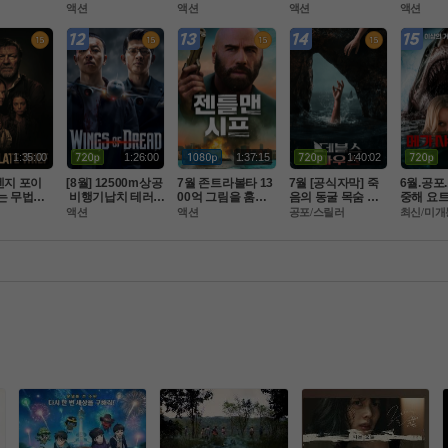
 악녀는 명품
스글레이브 : 파이
 미션 마ㅈI막전쟁.
토안보 ) 공식자막
 죽음 ] 10
액션
액션
액션
액션
 ]1080공
널 판타지 XV- 화질
 FHD BluRay 5.1
 초고화질 FHD5.1
 완벽자
자막완벽
1:35:00
1:26:00
1:37:15
1:40:02
켄지 포이
[8월] 12500m상공
7월 존트라볼타 13
7월 [공식자막] 죽
6월.공포
는 무법자
 비행기납치 테러[
00억 그림을 훔쳐
음의 동굴 목숨 건
중해 요트
이트 시프]
 윙스 오브 드레드 ]
라 [ 젠틀맨 시프 ] 1
 생존[ 데블스 마우
어와 살인
액션
액션
공포/스릴러
최신/미개
자막
완벽한자막
080P 완벽자막
스 ]
m]2026.
0p.완벽