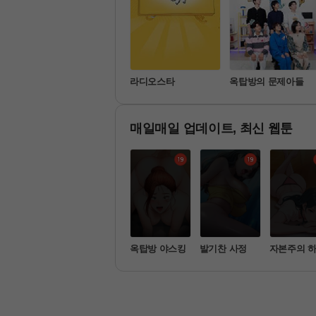
나 혼자 산다
라디오스타
옥탑방의 문제아들
매일매일 업데이트, 최신 웹툰
녀의 집
구멍일지 : 문
옥탑방 야스킹
발기찬 사정
자본주의 
단속
 [공지] [26.07.19 신한은행 작업 안내]