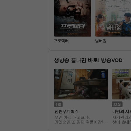
어쩔수가없다
프로텍터
넘버원
생방송 끝나면 바로! 방송VOD
3
6
22
금타는 금요일
전현무계획 4
나만의 시
요일 밤 트롯 탑스타들의 치
우린 아직 배고프다. 

자기관리의
한 노래 대결!! 불꽃 튀는 일
맛있으면 또 일단 쳐들어감! 

선이 초대
대일 데스매치 음악쇼
무계획과 전현무의 계 그 사이
이 어우러