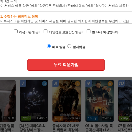
인기 TOP100
드라마
동영상
애니
1:59:23
1:53:00
2:45:00
1:43:31
마지니 사냥
N 새로운여정의 액
[캠버전] 오 디 세
8월 적진 한복판에
O7 제ㅇ
지액션[ 미
션어드벤처 ( 차원
 이. 2026 (급한 분
 홀로 남겨진 미군
스터 액션
차원의 헌
침략 ) 공식자막 초
만 보세요.)
 병사 [ 럭키스트라
팀으로뭉쳤
액션
액션
액션
액션
벽자막
고화질 FHD 5.1
Ol크 ] 1080p 5.1 완
식자막 초
벽자막
HD 5.1
1:59:00
1:40:57
2:05:43
2:28:00
초긴급 명품
[액션] 대박CG 최
공식자막 O7 새로
O7. 비밀수사팀 특
O7월 휴
 명품영화 악
강영상미보장 -킹
운 위협과 최강의
급액션대작 ( LA 국
대작 [ 