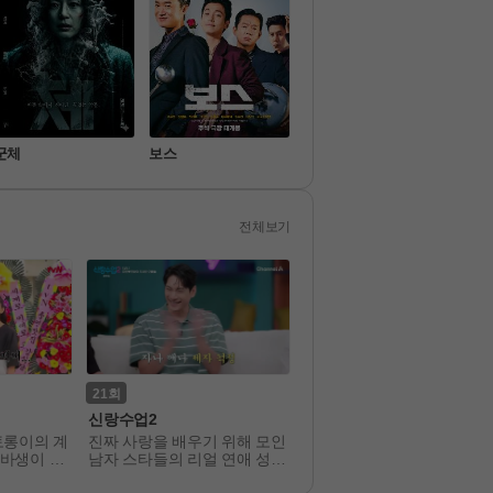
군체
보스
짱구
끝장
전체보기
21
302
신랑수업2
뮤직뱅크
토롱이의 계
진짜 사랑을 배우기 위해 모인 
다양한 장르의 대중가요 및 
바생이 된
남자 스타들의 리얼 연애 성장
신 음악 정보를 전달하는 고
기
격 가요 쇼 프로그램