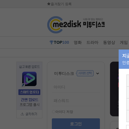
즐겨찾기 등록
TOP
100
영화
드라마
동영상
게임
아이디 저장