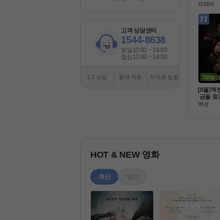
마2 ] [
드라마
을 입는다
식자막
고객 상담센터
1544-8638
평일
10:00 ~ 18:00
점심
13:00 ~ 14:00
1:1 상담
원격 지원
저작권 보호
[8월]멕
 금을 찾
 [아일레
액션
완벽한
HOT & NEW 영화
최신
인기