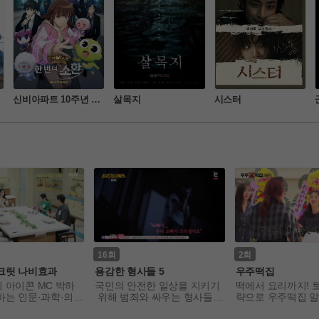
신비아파트 10주년 극
살목지
시스터
장판: 한 번 더, 소환
16
2
크릿 나비효과
용감한 형사들 5
우주떡집
 아이콘 MC 박하
국민의 안전한 일상을 지키기
떡에서 요리까지! 
하는 인문·과학·의학
 위해 범죄와 싸우는 형사들의 
략으로 우주떡집 알
진 웰니스 지식 예
사건 일지를 다루는 프로그램
 지락이들. 
