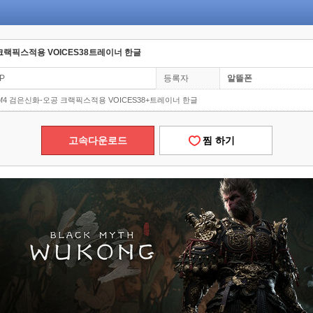
 크랙픽스적용 VOICES38트레이너 한글
0P
등록자
알뜰폰
of4 검은신화-오공 크랙픽스적용 VOICES38+트레이너 한글
고속다운로드
찜 하기