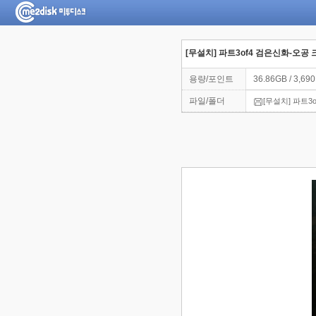
[무설치] 파트3of4 검은신화-오공
용량/포인트
36.86GB / 3,69
파일/폴더
[무설치] 파트3