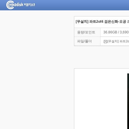
[무설치] 파트2of4 검은신화-오공
용량/포인트
36.86GB / 3,69
파일/폴더
[무설치] 파트2