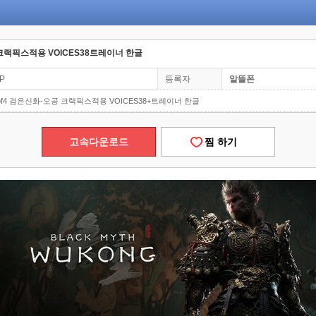
 크랙픽스적용 VOICES38트레이너 한글
0P
등록자
알뜰폰
of4 검은신화-오공 크랙픽스적용 VOICES38+트레이너 한글
고속다운로드
찜 하기