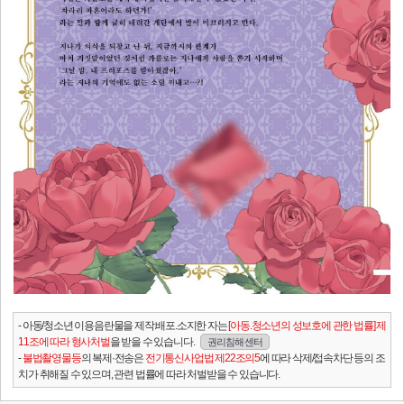
- 아동/청소년 이용음란물을 제작.배포.소지한 자는
[아동.청소년의 성보호에 관한 법률] 제
11조에 따라 형사처벌
을 받을 수 있습니다.
권리침해 센터
-
불법촬영물등
의 복제·전송은
전기통신사업법 제22조의5
에 따라 삭제/접속차단 등의 조
치가 취해질 수 있으며, 관련 법률에 따라 처벌받을 수 있습니다.