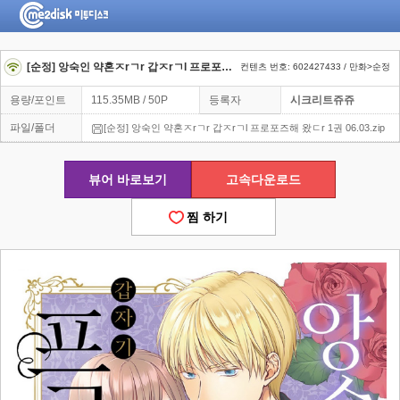
[순정] 앙숙인 약혼ㅈrㄱr 갑ㅈrㄱl 프로포즈해 왔ㄷr 1권 06.03
컨텐츠 번호: 602427433 / 만화>순정
용량/포인트
115.35MB / 50P
등록자
시크리트쥬쥬
파일/폴더
[순정] 앙숙인 약혼ㅈrㄱr 갑ㅈrㄱl 프로포즈해 왔ㄷr 1권 06.03.zip
뷰어 바로보기
고속다운로드
찜 하기