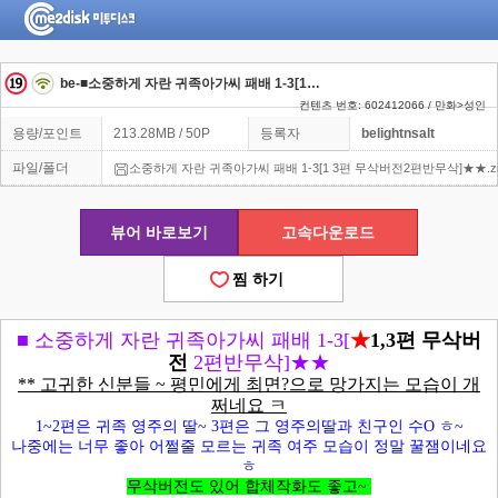
be-■소중하게 자란 귀족아가씨 패배 1-3[1 3편 무삭버전2편반무삭]★★
컨텐츠 번호: 602412066 / 만화>성인
용량/포인트
213.28MB / 50P
등록자
belightnsalt
파일/폴더
소중하게 자란 귀족아가씨 패배 1-3[1 3편 무삭버전2편반무삭]★★.zi
뷰어 바로보기
고속다운로드
찜 하기
■
소중하게 자란 귀족아가씨 패배 1-3[
★
1,3편 무삭버
전
2편반무삭]★★
** 고귀한 신분들 ~ 평민에게 최면?으로 망가지는 모습이 개
쩌네요 ㅋ
1~2편은 귀족 영주의 딸~ 3편은 그 영주의딸과 친구인 수O ㅎ~
나중에는 너무 좋아 어쩔줄 모르는 귀족 여주 모습이 정말 꿀잼이네요
ㅎ
무삭버전도 있어 합체작화도 좋고~