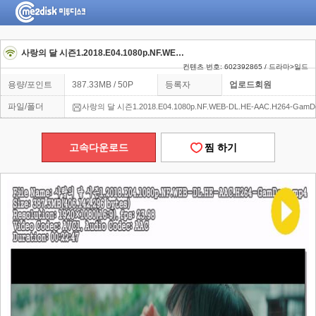
사랑의 달 시즌1.2018.E04.1080p.NF.WEB-DL.HE-AAC.H264-GamDong
컨텐츠 번호: 602392865 / 드라마>일드
용량/포인트
387.33MB / 50P
등록자
업로드회원
파일/폴더
사랑의 달 시즌1.2018.E04.1080p.NF.WEB-DL.HE-AAC.H264-GamD
고속다운로드
찜 하기