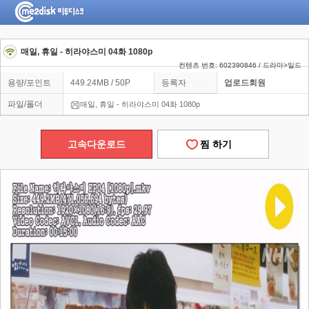
매일, 휴일 - 히라야스미 04화 1080p
컨텐츠 번호: 602390846 / 드라마>일드
용량/포인트
449.24MB / 50P
등록자
업로드회원
파일/폴더
매일, 휴일 - 히라야스미 04화 1080p
고속다운로드
찜 하기