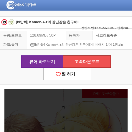
[bl만화] Kamon-ㄴr의 장난감은 친구어l거l ㅇl어져 있어 1권
컨텐츠 번호: 602378193 / 만화>BL
용량/포인트
128.69MB / 50P
등록자
시크리트쥬쥬
파일/폴더
[bl만화] Kamon-ㄴr의 장난감은 친구어l거l ㅇl어져 있어 1권.zip
뷰어 바로보기
고속다운로드
찜 하기