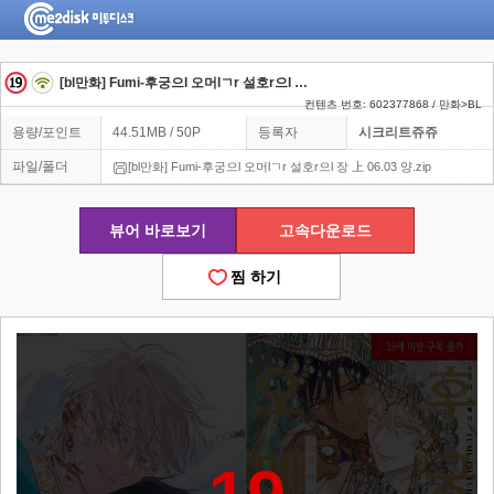
[bl만화] Fumi-후궁으l 오머lㄱr 설호r으l 장 上 06.03 양
컨텐츠 번호: 602377868 / 만화>BL
용량/포인트
44.51MB / 50P
등록자
시크리트쥬쥬
파일/폴더
[bl만화] Fumi-후궁으l 오머lㄱr 설호r으l 장 上 06.03 양.zip
뷰어 바로보기
고속다운로드
찜 하기