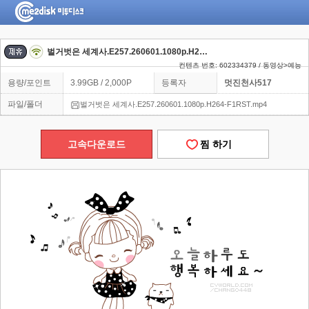
벌거벗은 세계사.E257.260601.1080p.H264-F1RST
컨텐츠 번호: 602334379 / 동영상>예능
용량/포인트
3.99GB / 2,000P
등록자
멋진천사517
파일/폴더
벌거벗은 세계사.E257.260601.1080p.H264-F1RST.mp4
고속다운로드
찜 하기