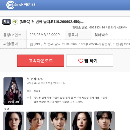
[MBC] 첫 번째 남자.E119.260602.450p.WANNA[함은정, 오현경]
컨텐츠 번호: 602333486 / 드라마>드라마
용량/포인트
298.95MB / 2,000P
등록자
워너박스
파일/폴더
[MBC] 첫 번째 남자.E119.260602.450p.WANNA[함은정, 오현경].mp4
고속다운로드
찜 하기