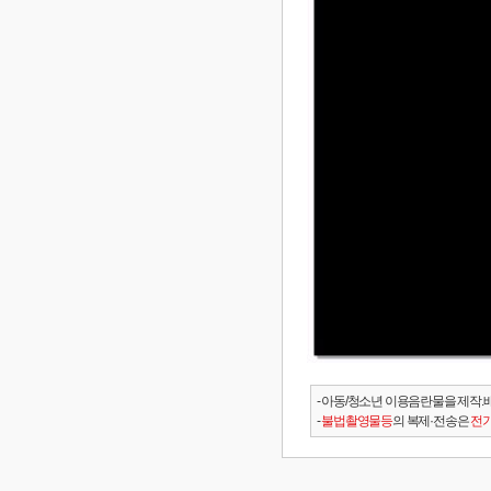
- 아동/청소년 이용음란물을 제작.
-
불법촬영물등
의 복제·전송은
전기