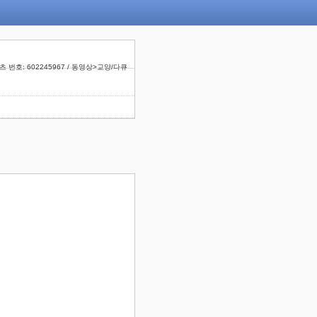
 번호: 602245967 / 동영상>교양/다큐