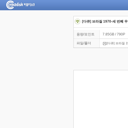
[다큐] 브라질 1970-세 번째 
용량/포인트
7.85GB / 790P
파일/폴더
[다큐] 브라질 