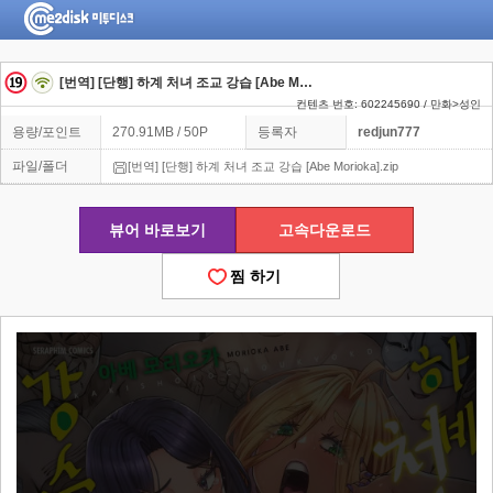
[번역] [단행] 하계 처녀 조교 강습 [Abe Morioka]
컨텐츠 번호: 602245690 / 만화>성인
용량/포인트
270.91MB / 50P
등록자
redjun777
파일/폴더
[번역] [단행] 하계 처녀 조교 강습 [Abe Morioka].zip
뷰어 바로보기
고속다운로드
찜 하기