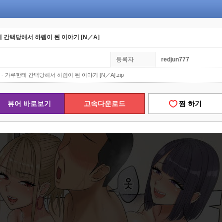
테 간택당해서 하렘이 된 이야기 [N／A]
등록자
redjun777
 - 갸루한테 간택당해서 하렘이 된 이야기 [N／A].zip
뷰어 바로보기
고속다운로드
찜 하기