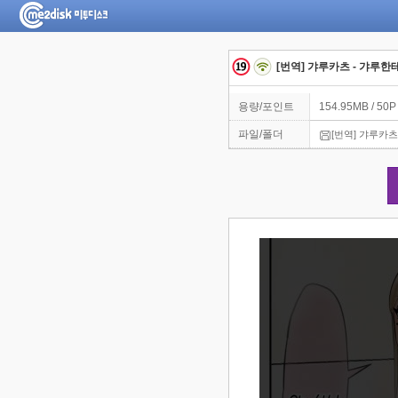
[번역] 갸루카츠 - 갸루한
용량/포인트
154.95MB / 50P
파일/폴더
[번역] 갸루카츠