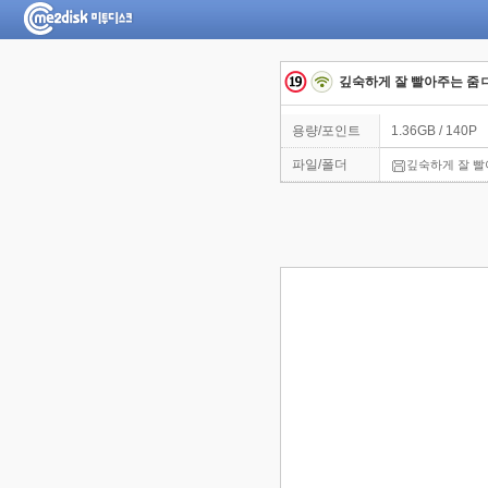
깊숙하게 잘 빨아주는 줌ㅁ
용량/포인트
1.36GB / 140P
파일/폴더
깊숙하게 잘 빨아