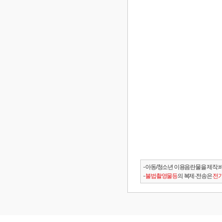
- 아동/청소년 이용음란물을 제작.
-
불법촬영물등
의 복제·전송은
전기