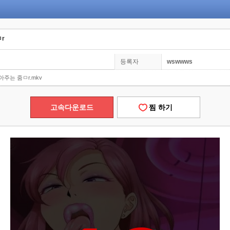
r
등록자
wswwws
주는 줌ㅁr.mkv
고속다운로드
찜 하기