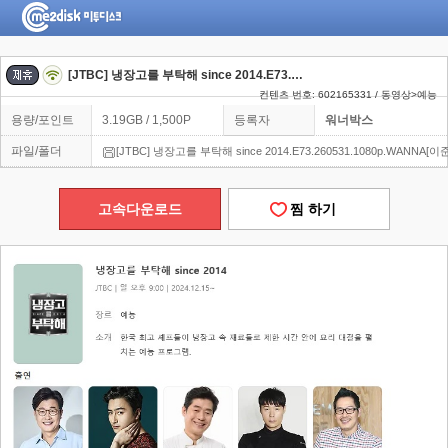
[JTBC] 냉장고를 부탁해 since 2014.E73.260531.1080p.WANNA[이준영, 신예은]
컨텐츠 번호: 602165331 / 동영상>예능
용량/포인트
3.19GB / 1,500P
등록자
워너박스
파일/폴더
[JTBC] 냉장고를 부탁해 since 2014.E73.260531.1080p.WANNA[
고속다운로드
찜 하기