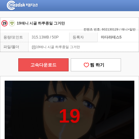
19애니 시골 하루종일 그거만
컨텐츠 번호: 602130129 / 애니>일반
용량/포인트
315.13MB / 50P
등록자
마다라데스5
파일/폴더
19애니 시골 하루종일 그거만
고속다운로드
찜 하기
19