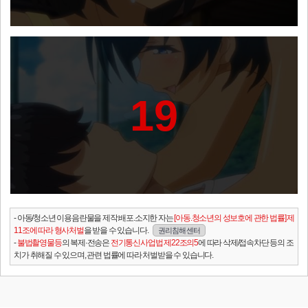
19
- 아동/청소년 이용음란물을 제작.배포.소지한 자는
[아동.청소년의 성보호에 관한 법률] 제
11조에 따라 형사처벌
을 받을 수 있습니다.
권리침해 센터
-
불법촬영물등
의 복제·전송은
전기통신사업법 제22조의5
에 따라 삭제/접속차단 등의 조
치가 취해질 수 있으며, 관련 법률에 따라 처벌받을 수 있습니다.