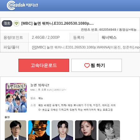
[MBC] 놀면 뭐하니.E331.260530.1080p.WANNA[이용진, 정준하]
컨텐츠 번호: 602054949 / 동영상>예능
용량/포인트
2.46GB / 2,000P
등록자
워너박스
파일/폴더
[MBC] 놀면 뭐하니.E331.260530.1080p.WANNA[이용진, 정준하].mp
고속다운로드
찜 하기