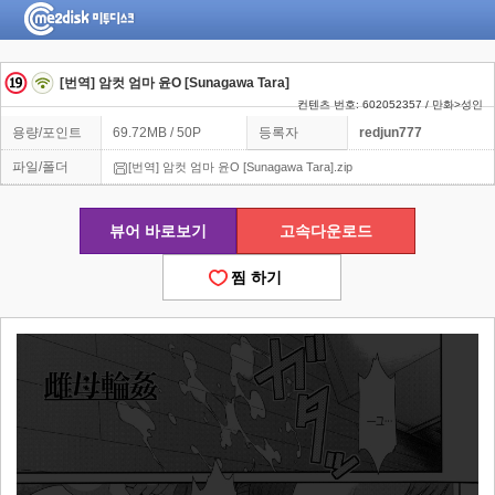
[번역] 암컷 엄마 윤O [Sunagawa Tara]
컨텐츠 번호: 602052357 / 만화>성인
용량/포인트
69.72MB / 50P
등록자
redjun777
파일/폴더
[번역] 암컷 엄마 윤O [Sunagawa Tara].zip
뷰어 바로보기
고속다운로드
찜 하기