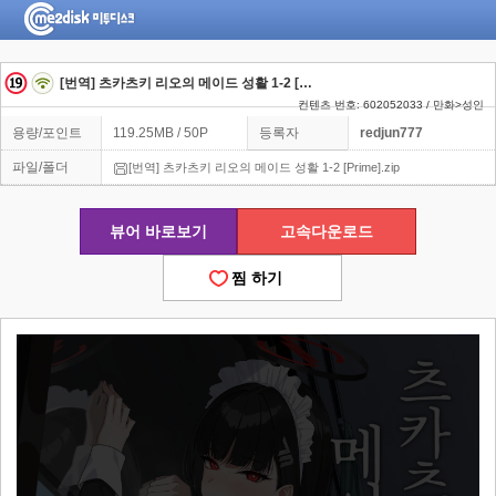
[번역] 츠카츠키 리오의 메이드 성활 1-2 [Prime]
컨텐츠 번호: 602052033 / 만화>성인
용량/포인트
119.25MB / 50P
등록자
redjun777
파일/폴더
[번역] 츠카츠키 리오의 메이드 성활 1-2 [Prime].zip
뷰어 바로보기
고속다운로드
찜 하기