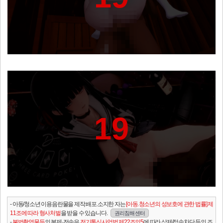
19
- 아동/청소년 이용음란물을 제작.배포.소지한 자는
[아동.청소년의 성보호에 관한 법률] 제
11조에 따라 형사처벌
을 받을 수 있습니다.
권리침해 센터
-
불법촬영물등
의 복제·전송은
전기통신사업법 제22조의5
에 따라 삭제/접속차단 등의 조