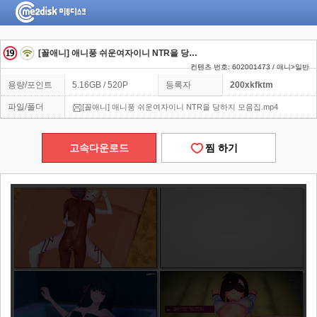
[꼴애니] 애니풍 쉬운여자이니 NTR을 당하지 모음집
컨텐츠 번호: 602001473 / 애니>일반
용량/포인트
5.16GB / 520P
등록자
200xkfktm
파일/폴더
[꼴애니] 애니풍 쉬운여자이니 NTR을 당하지 모음집.mp4
고속다운로드
찜 하기