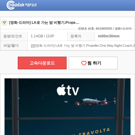
[영화-드라마] LA로 가는 밤 비행기.Propeller.One.Way.Night.Coach.2026.1080p.한글자막
컨텐츠 번호: 601965055 / 영화>드라마
용량/포인트
1.14GB / 110P
등록자
m00m30mm
파일/폴더
[영화-드라마] LA로 가는 밤 비행기.Propeller.One.Way.Night.Coach
고속다운로드
찜 하기