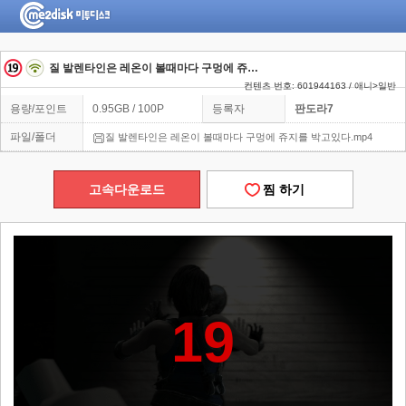
질 발렌타인은 레온이 볼때마다 구멍에 쥬지를 박고있다
컨텐츠 번호: 601944163 / 애니>일반
용량/포인트
0.95GB / 100P
등록자
판도라7
파일/폴더
질 발렌타인은 레온이 볼때마다 구멍에 쥬지를 박고있다.mp4
고속다운로드
찜 하기
19