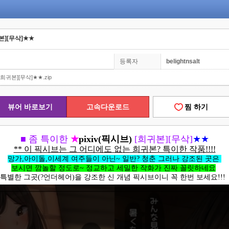
귀본][무삭]★★
등록자
belightnsalt
[희귀본][무삭]★★.zip
뷰어 바로보기
고속다운로드
찜 하기
■ 좀 특이한
★
pixiv(픽시브)
[희귀본][무삭]
★★
** 이 픽시브는 그 어디에도 없는 희귀본? 특이한 작품!!!!
망가,아이돌,이세계 여주들이 아닌~ 일반? 청춘 그러나 강조된 곳은
보시면 깜놀할 정도로~ 정교하고 세밀한 작화가 진짜 꼴릿하네요
특별한 그곳(?언더헤어)을 강조한 신 개념 픽시브이니 꼭 한번 보세요!!