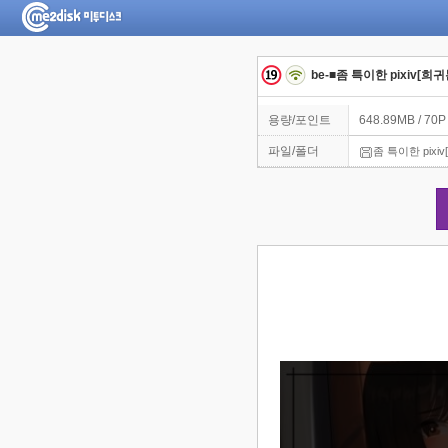
be-■좀 특이한 pixiv[희
용량/포인트
648.89MB / 70P
파일/폴더
좀 특이한 pixiv