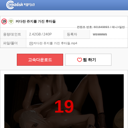
커다란 쥬지를 가진 후타들
컨텐츠 번호: 601849893 / 애니>일반
용량/포인트
2.42GB / 240P
등록자
wswwws
파일/폴더
커다란 쥬지를 가진 후타들.mp4
고속다운로드
찜 하기
19