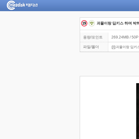
괴물이랑 딥키스 하며 박
용량/포인트
269.24MB / 50P
파일/폴더
괴물이랑 딥키스