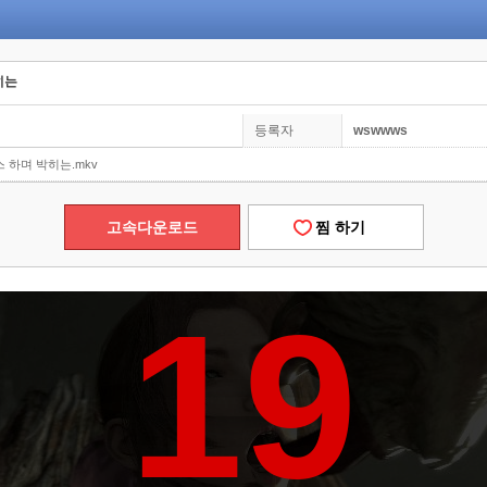
히는
등록자
wswwws
 하며 박히는.mkv
고속다운로드
찜 하기
19