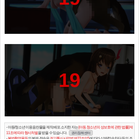
19
- 아동/청소년 이용음란물을 제작.배포.소지한 자는
[아동.청소년의 성보호에 관한 법률] 제
11조에 따라 형사처벌
을 받을 수 있습니다.
권리침해 센터
-
불법촬영물등
의 복제·전송은
전기통신사업법 제22조의5
에 따라 삭제/접속차단 등의 조