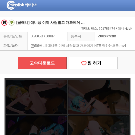
[꼴애니] 애니풍 이제 사람말고 개과에게 NTR 당하는모음
컨텐츠 번호: 601783474 / 애니>일반
용량/포인트
3.93GB / 390P
등록자
200xkfktm
파일/폴더
[꼴애니] 애니풍 이제 사람말고 개과에게 NTR 당하는모음.mp4
고속다운로드
찜 하기