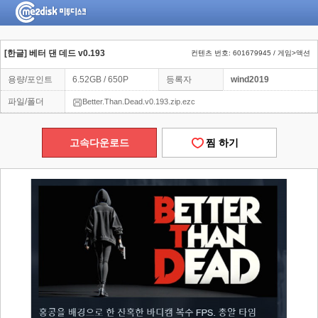
[한글] 베터 댄 데드 v0.193
컨텐츠 번호: 601679945 / 게임>액션
용량/포인트
6.52GB / 650P
등록자
wind2019
파일/폴더
Better.Than.Dead.v0.193.zip.ezc
고속다운로드
찜 하기