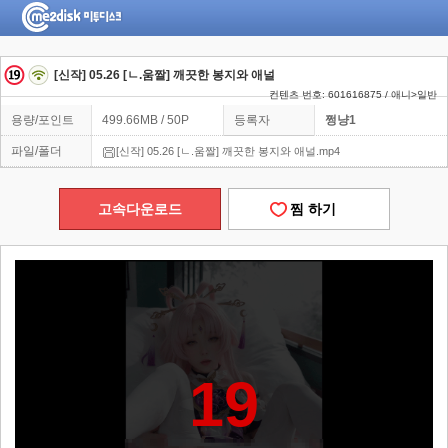
[신작] 05.26 [ㄴ.움짤] 깨끗한 봉지와 애널
컨텐츠 번호: 601616875 / 애니>일반
용량/포인트
499.66MB / 50P
등록자
쩡냥1
파일/폴더
[신작] 05.26 [ㄴ.움짤] 깨끗한 봉지와 애널.mp4
고속다운로드
찜 하기
19