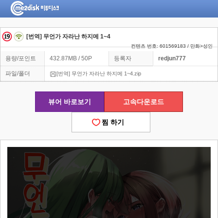
[번역] 무언가 자라난 하지메 1~4
컨텐츠 번호: 601569183 / 만화>성인
용량/포인트
432.87MB / 50P
등록자
redjun777
파일/폴더
[번역] 무언가 자라난 하지메 1~4.zip
뷰어 바로보기
고속다운로드
찜 하기