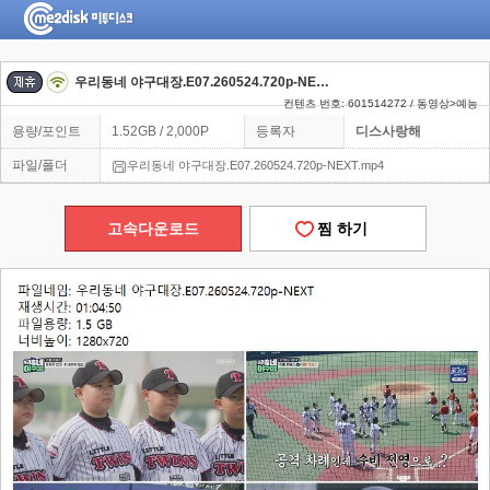
우리동네 야구대장.E07.260524.720p-NEXT
컨텐츠 번호: 601514272 / 동영상>예능
용량/포인트
1.52GB / 2,000P
등록자
디스사랑해
파일/폴더
우리동네 야구대장.E07.260524.720p-NEXT.mp4
고속다운로드
찜 하기