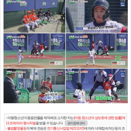
- 아동/청소년 이용음란물을 제작.배포.소지한 자는
[아동.청소년의 성보호에 관한 법률] 제
11조에 따라 형사처벌
을 받을 수 있습니다.
권리침해 센터
-
불법촬영물등
의 복제·전송은
전기통신사업법 제22조의5
에 따라 삭제/접속차단 등의 조