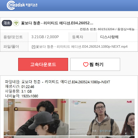
꽃보다 청춘 - 리미티드 에디션.E04.260524.1080p-NEXT
컨텐츠 번호: 601513204 / 동영상>예능
용량/포인트
3.21GB / 2,000P
등록자
디스사랑해
파일/폴더
꽃보다 청춘 - 리미티드 에디션.E04.260524.1080p-NEXT.mp4
고속다운로드
찜 하기