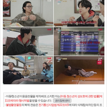
- 아동/청소년 이용음란물을 제작.배포.소지한 자는
[아동.청소년의 성보호에 관한 법률] 제
11조에 따라 형사처벌
을 받을 수 있습니다.
권리침해 센터
-
불법촬영물등
의 복제·전송은
전기통신사업법 제22조의5
에 따라 삭제/접속차단 등의 조