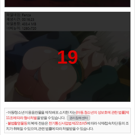
19
- 아동/청소년 이용음란물을 제작.배포.소지한 자는
[아동.청소년의 성보호에 관한 법률] 제
11조에 따라 형사처벌
을 받을 수 있습니다.
권리침해 센터
-
불법촬영물등
의 복제·전송은
전기통신사업법 제22조의5
에 따라 삭제/접속차단 등의 조
치가 취해질 수 있으며, 관련 법률에 따라 처벌받을 수 있습니다.