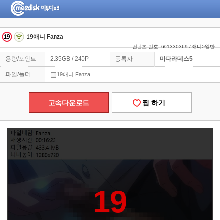
19애니 Fanza
컨텐츠 번호: 601330369 / 애니>일반
용량/포인트
2.35GB / 240P
등록자
마다라데스5
파일/폴더
19애니 Fanza
고속다운로드
찜 하기
19