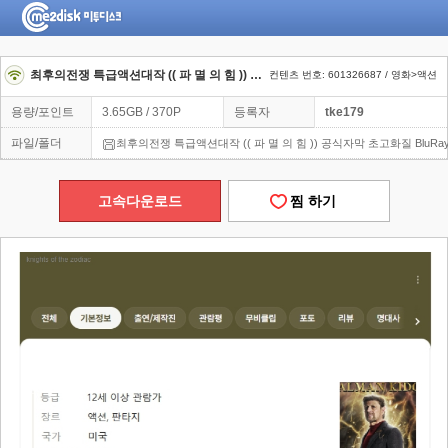
최후의전쟁 특급액션대작 (( 파 멸 의 힘 )) 공식자막 초고화질 BluRay5.1
컨텐츠 번호: 601326687 / 영화>액션
용량/포인트
3.65GB / 370P
등록자
tke179
파일/폴더
최후의전쟁 특급액션대작 (( 파 멸 의 힘 )) 공식자막 초고화질 BluRay5
고속다운로드
찜 하기