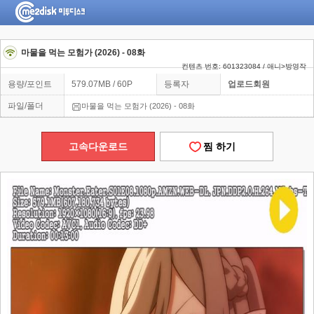
마물을 먹는 모험가 (2026) - 08화
컨텐츠 번호: 601323084 / 애니>방영작
용량/포인트
579.07MB / 60P
등록자
업로드회원
파일/폴더
마물을 먹는 모험가 (2026) - 08화
고속다운로드
찜 하기