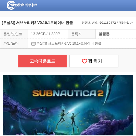
[무설치] 서브노티카2 V0.10.1트레이너 한글
컨텐츠 번호: 601189472 / 게임>일반
용량/포인트
13.26GB / 1,330P
등록자
알뜰폰
파일/폴더
[무설치] 서브노티카2 V0.10.1+트레이너 한글
고속다운로드
찜 하기