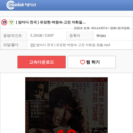
[ 밤마다 천국 ] 유장현-박원숙-고전 저화질-청불
컨텐츠 번호: 601143574 / 영화>한국영화
용량/포인트
5.26GB / 530P
등록자
tkrjaz
파일/폴더
[ 밤마다 천국 ] 유장현-박원숙-고전 저화질-청불.mp4
고속다운로드
찜 하기