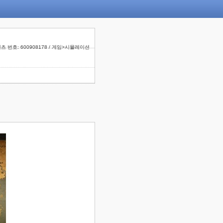
츠 번호: 600908178 / 게임>시뮬레이션