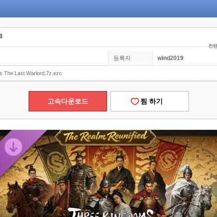
3
컨텐
등록자
wind2019
 The Last Warlord.7z.ezc
고속다운로드
찜 하기