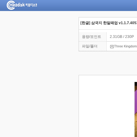
[한글] 삼국지 한말패업 v1.1.7.405
용량/포인트
2.31GB / 230P
파일/폴더
Three Kingdoms